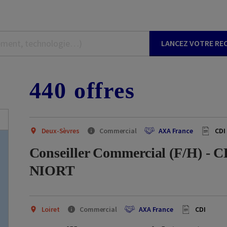
LANCEZ VOTRE RE
440
offre
s
Deux-Sèvres
Commercial
AXA France
CDI
Conseiller Commercial (F/H) - C
NIORT
Loiret
Commercial
AXA France
CDI