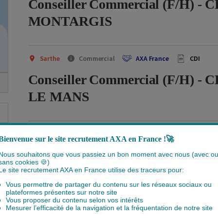
Conseiller Commercial (F/H) - C
MONTARGIS
Sarthe
Commercial
AXA France
CDI
Conseiller Commercial (F/H) - C
LE MANS
×
Loiret
Commercial
AXA France
CDI
Bienvenue sur le site recrutement AXA en France !
🚀
Responsable de clientèle (F/H) -
Nous souhaitons que vous passiez un bon moment avec nous (avec o
sans cookies
🍪
)
ORLEANS
Le site recrutement AXA en France utilise des traceurs pour:
Vous permettre de partager du contenu sur les réseaux sociaux ou
plateformes présentes sur notre site
Vous proposer du contenu selon vos intérêts
Mesurer l’efficacité de la navigation et la fréquentation de notre site
Mayenne
Commercial
AXA France
CDI