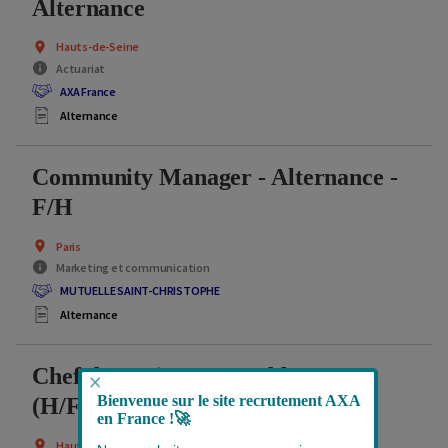
Alternance
Hauts-de-Seine
Actuariat
AXA France
Alternance
Community Manager - Alternance -
F/H
Paris
Marketing et communication
MUTUELLE SAINT-CHRISTOPHE
Alternance
Chef de Projet Comptable et Data
×
Bienvenue sur le site recrutement AXA
(H/F)- En alternance
en France !
🚀
Hauts-de-Seine