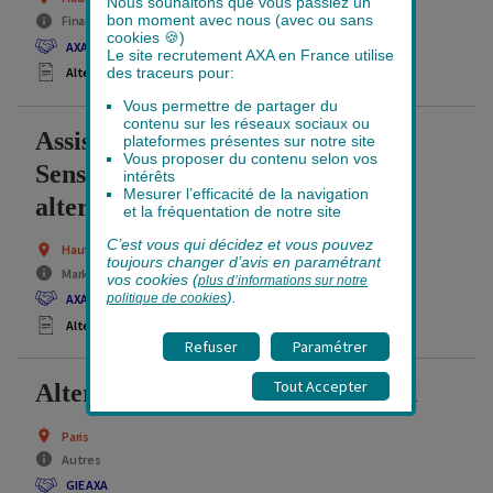
Nous souhaitons que vous passiez un
bon moment avec nous (avec ou sans
Finance et stratégie
cookies
🍪
)
AXA France
Le site recrutement AXA en France utilise
des traceurs pour:
Alternance
Vous permettre de partager du
contenu sur les réseaux sociaux ou
Assistant Communication et
plateformes présentes sur notre site
Vous proposer du contenu selon vos
Sensibilisation Cyber (F/H) -
intérêts
Mesurer l’efficacité de la navigation
alternance
et la fréquentation de notre site
C’est vous qui décidez et vous pouvez
Hauts-de-Seine
toujours changer d’avis en paramétrant
Marketing et communication
vos cookies (
plus d’informations sur notre
).
AXA France
politique de cookies
Alternance
Refuser
Paramétrer
Tout Accepter
Alternance - Assistant Audiovisuel
Paris
Autres
GIE AXA