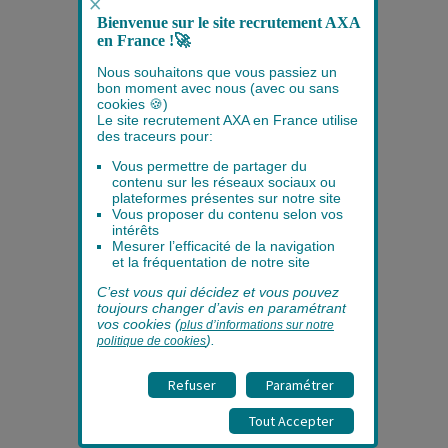
×
Bienvenue sur le site recrutement AXA
en France !
🚀
Nous souhaitons que vous passiez un
Vous postulez
bon moment avec nous (avec ou sans
cookies
🍪
)
pour une
Le site recrutement AXA en France utilise
des traceurs pour:
alternance
Vous permettre de partager du
contenu sur les réseaux sociaux ou
plateformes présentes sur notre site
Vous proposer du contenu selon vos
Pour suivre l'état d'avancement de
intérêts
votre candidature, connectez-vous
Mesurer l’efficacité de la navigation
sur votre espace candidat.
et la fréquentation de notre site
C’est vous qui décidez et vous pouvez
toujours changer d’avis en paramétrant
vos cookies (
plus d’informations sur notre
).
politique de cookies
Refuser
Paramétrer
Tout Accepter